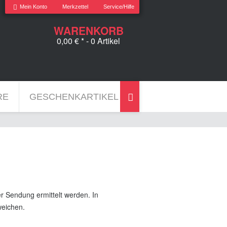
Mein Konto
Merkzettel
Service/Hilfe
WARENKORB
0,00 € *
- 0 Artikel
RE
GESCHENKARTIKEL
ZUBEHÖR

 Sendung ermittelt werden. In
eichen.