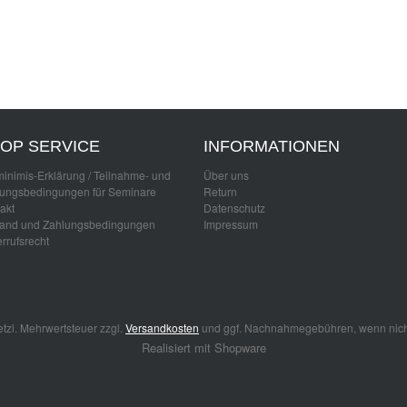
OP SERVICE
INFORMATIONEN
inimis-Erklärung / Teilnahme- und
Über uns
ungsbedingungen für Seminare
Return
akt
Datenschutz
and und Zahlungsbedingungen
Impressum
rrufsrecht
setzl. Mehrwertsteuer zzgl.
Versandkosten
und ggf. Nachnahmegebühren, wenn nich
Realisiert mit Shopware