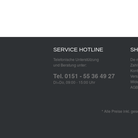
SERVICE HOTLINE
SH
Telefonische Unterstützung
De-m
und Beratung unter:
Zahl
Kont
Tel. 0151 - 55 36 49 27
Vers
Wide
Di+Do, 09:00 - 15:00 Uhr
AGB
* Alle Preise inkl. ge