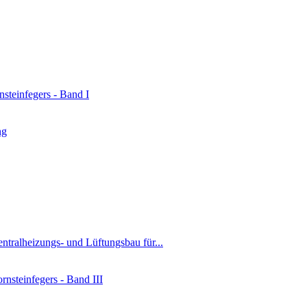
steinfegers - Band I
ng
ntralheizungs- und Lüftungsbau für...
rnsteinfegers - Band III