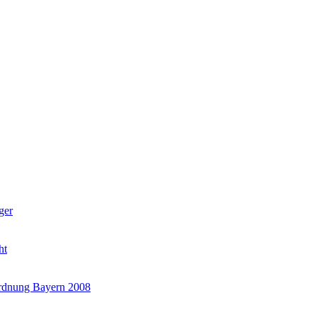
ger
ht
rdnung Bayern 2008