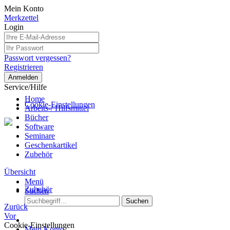
Mein Konto
Merkzettel
Login
Passwort vergessen?
Registrieren
Anmelden
Service/Hilfe
Home
Cookie-Einstellungen
Arbeits-/ Hilfsmittel
Bücher
Software
Seminare
Geschenkartikel
Zubehör
Übersicht
Menü
Zubehör
Suchen
Suchen
Zurück
Vor
Cookie-Einstellungen
Mein Konto