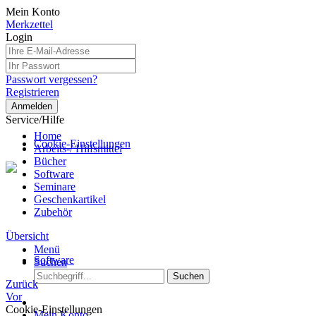
Mein Konto
Merkzettel
Login
Passwort vergessen?
Registrieren
Anmelden
Service/Hilfe
Home
Cookie-Einstellungen
Arbeits-/ Hilfsmittel
Bücher
Software
Seminare
Geschenkartikel
Zubehör
Übersicht
Menü
Software
Suchen
Suchen
Zurück
Vor
Cookie-Einstellungen
Mein Konto