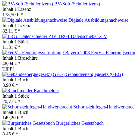
BV-Soft (Schülerlizenz)
Inhalt
1 Lizenz
178,50 € *
Digitale Ausbildungsnachweise
Inhalt
1 Lizenz
82,11 € *
TRGI-Datenschieber ZIV
Inhalt
1 Stück
11,31 € *
FeuV - Feuerungsvero
Inhalt
1 Broschüre
48,04 € *
TIPP!
Gebäudeenergiegesetz (GEG)
Inhalt
1 Buch
8,90 € *
Rauchmelder
Inhalt
1 Stück
20,77 € *
Schornsteinfeger-Handwerksrec
Inhalt
1 Buch
149,20 € *
Bürgerliches Gesetzbuch
Inhalt
1 Buch
8,45 € *