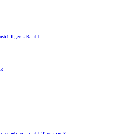
steinfegers - Band I
ng
ntralheizungs- und Lüftungsbau für...